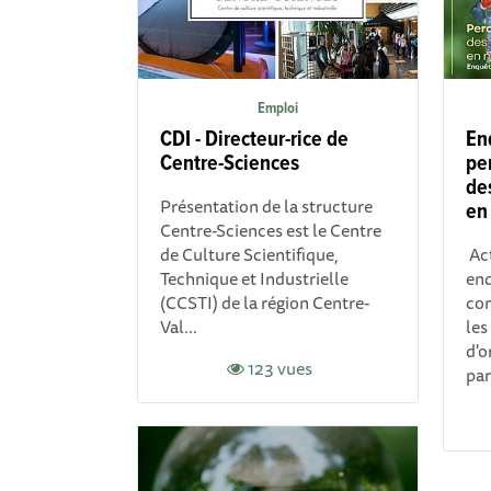
Emploi
CDI - Directeur-rice de
En
Centre-Sciences
per
de
Présentation de la structure
en
Centre-Sciences est le Centre
de Culture Scientifique,
Act
Technique et Industrielle
enq
(CCSTI) de la région Centre-
com
Val...
les
d'o
123 vues
par