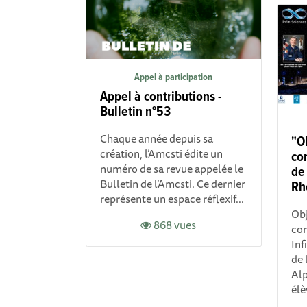
Appel à participation
Appel à contributions -
Bulletin n°53
Chaque année depuis sa
"Ob
création, l’Amcsti édite un
co
numéro de sa revue appelée le
de
Bulletin de l’Amcsti. Ce dernier
Rh
représente un espace réflexif...
Obj
868 vues
con
Inf
de 
Alp
élè