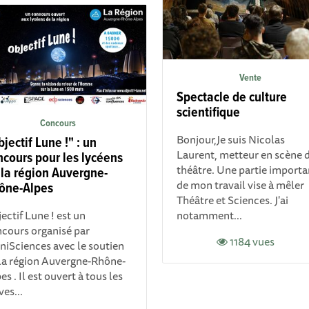
Vente
Spectacle de culture
scientifique
Concours
Bonjour,Je suis Nicolas
jectif Lune !" : un
Laurent, metteur en scène 
ncours pour les lycéens
théâtre. Une partie importa
 la région Auvergne-
de mon travail vise à mêler
ône-Alpes
Théâtre et Sciences. J'ai
ectif Lune ! est un
notamment...
cours organisé par
1184 vues
iniSciences avec le soutien
la région Auvergne-Rhône-
es . Il est ouvert à tous les
ves...