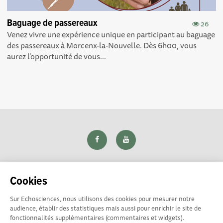
Baguage de passereaux
26
Venez vivre une expérience unique en participant au baguage
des passereaux à Morcenx-la-Nouvelle. Dès 6h00, vous
aurez l'opportunité de vous...
Cookies
Sur Echosciences, nous utilisons des cookies pour mesurer notre
Explorer, s’exprimer, rentrer en contact : Echosciences Loire
audience, établir des statistiques mais aussi pour enrichir le site de
est le réseau social des amateurs de sciences et de
fonctionnalités supplémentaires (commentaires et widgets).