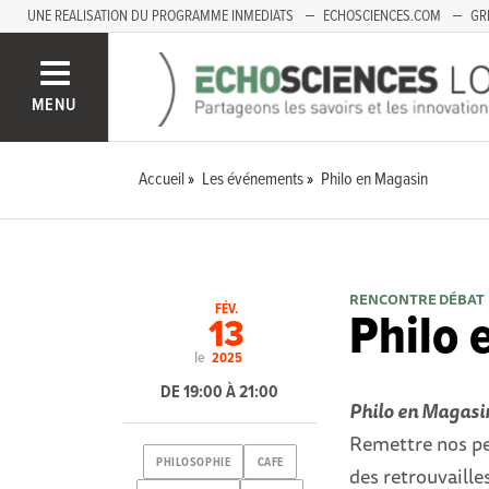
UNE REALISATION DU PROGRAMME INMEDIATS
ECHOSCIENCES.COM
GR
LOIRE
PACA
MENU
Accueil
Les événements
Philo en Magasin
RENCONTRE DÉBAT
FÉV.
Philo 
13
le
2025
DE 19:00 À 21:00
Philo en Magasin
Remettre nos pe
PHILOSOPHIE
CAFE
des retrouvaille