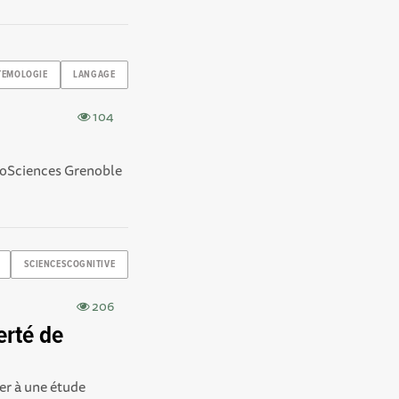
TEMOLOGIE
LANGAGE
104
EchoSciences Grenoble
SCIENCESCOGNITIVE
206
erté de
per à une étude