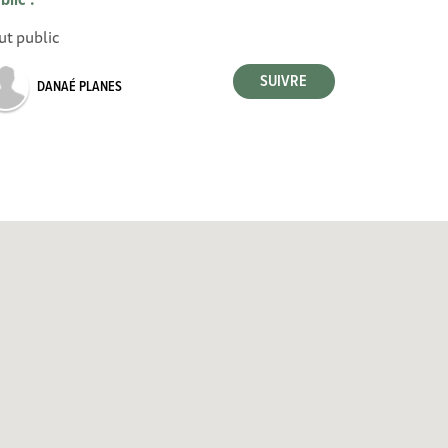
blic :
ut public
DANAÉ PLANES