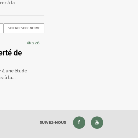
z à la...
SCIENCESCOGNITIVE
226
erté de
r à une étude
 à la...
SUIVEZ-NOUS