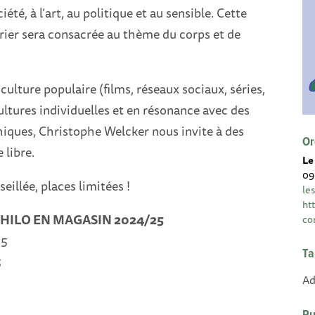
ciété, à l’art, au politique et au sensible. Cette
rier sera consacrée au thème du corps et de
culture populaire (films, réseaux sociaux, séries,
ultures individuelles et en résonance avec des
hiques, Christophe Welcker nous invite à des
Or
 libre.
Le
09
eillée, places limitées !
le
ht
PHILO
EN MAGASIN 2024/25
co
25
Ta
5
Ad