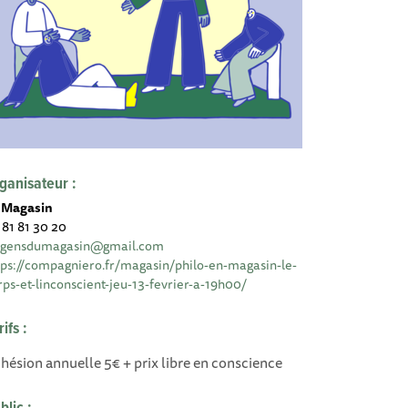
ganisateur :
 Magasin
 81 81 30 20
sgensdumagasin@gmail.com
tps://compagniero.fr/magasin/philo-en-magasin-le-
rps-et-linconscient-jeu-13-fevrier-a-19h00/
rifs :
hésion annuelle 5€ + prix libre en conscience