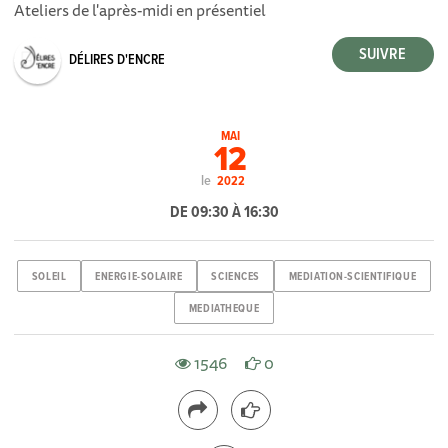
Ateliers de l'après-midi en présentiel
DÉLIRES D'ENCRE
MAI
12
le
2022
DE 09:30 À 16:30
SOLEIL
ENERGIE-SOLAIRE
SCIENCES
MEDIATION-SCIENTIFIQUE
MEDIATHEQUE
1546
0