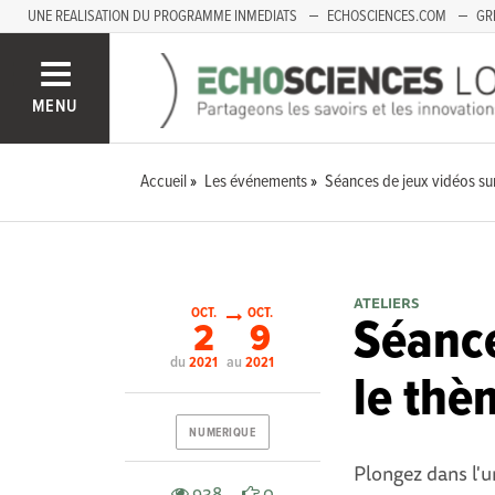
UNE REALISATION DU PROGRAMME INMEDIATS
ECHOSCIENCES.COM
GR
LOIRE
PACA
MENU
Accueil
Les événements
Séances de jeux vidéos sur
ATELIERS
OCT.
OCT.
Séance
2
9
du
au
2021
2021
le thè
NUMERIQUE
P
longez dans l'u
938
0