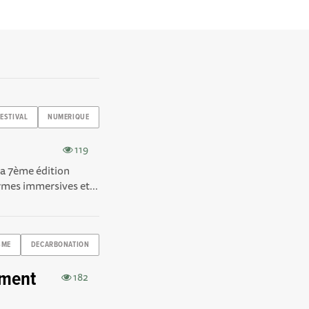
FESTIVAL
NUMERIQUE
119
 la 7ème édition
es immersives et...
SME
DECARBONATION
mment
182