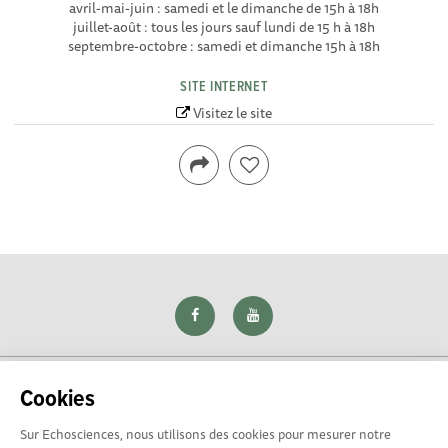
avril-mai-juin : samedi et le dimanche de 15h à 18h
juillet-août : tous les jours sauf lundi de 15 h à 18h
septembre-octobre : samedi et dimanche 15h à 18h
SITE INTERNET
Visitez le site
Cookies
Sur Echosciences, nous utilisons des cookies pour mesurer notre
Explorer, s’exprimer, rentrer en contact : Echosciences Loire