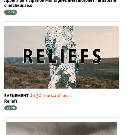
Appel à participation Montagnes Métamorphes / artistes &
chercheur.se.s
Loire
du 30 mars au 1 avril
ÉVÉNEMENT
Reliefs
Loire