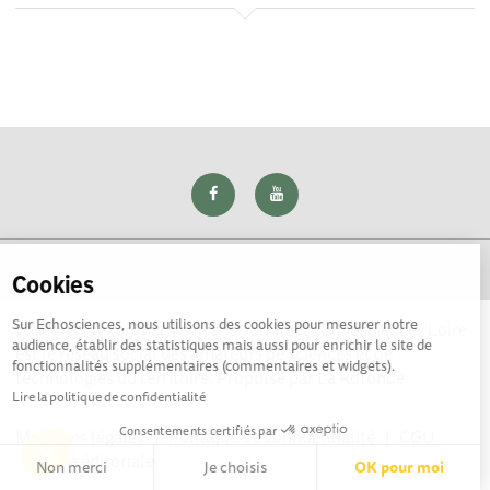
Cookies
Sur Echosciences, nous utilisons des cookies pour mesurer notre
Explorer, s’exprimer, rentrer en contact : Echosciences Loire
audience, établir des statistiques mais aussi pour enrichir le site de
est le réseau social des amateurs de sciences et de
fonctionnalités supplémentaires (commentaires et widgets).
technologies du territoire. Propulsé par
La Rotonde
Lire la politique de confidentialité
Consentements certifiés par
Mentions légales
|
Politique de confidentialité
|
CGU
|
Ligne éditoriale
Non merci
Je choisis
OK pour moi