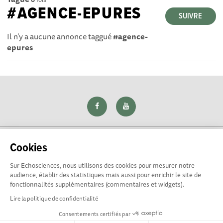
#AGENCE-EPURES
SUIVRE
Il n'y a aucune annonce taggué
#agence-
epures
Cookies
Sur Echosciences, nous utilisons des cookies pour mesurer notre
Explorer, s’exprimer, rentrer en contact : Echosciences Loire
audience, établir des statistiques mais aussi pour enrichir le site de
est le réseau social des amateurs de sciences et de
fonctionnalités supplémentaires (commentaires et widgets).
technologies du territoire. Propulsé par
La Rotonde
Lire la politique de confidentialité
Consentements certifiés par
Mentions légales
|
Politique de confidentialité
|
CGU