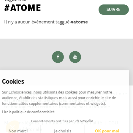
#ATOME
SUIVRE
Il n'y a aucun événement taggué
#atome
Cookies
Sur Echosciences, nous utilisons des cookies pour mesurer notre
Explorer, s’exprimer, rentrer en contact : Echosciences Loire
audience, établir des statistiques mais aussi pour enrichir le site de
est le réseau social des amateurs de sciences et de
fonctionnalités supplémentaires (commentaires et widgets).
technologies du territoire. Propulsé par
La Rotonde
Lire la politique de confidentialité
Consentements certifiés par
Mentions légales
|
Politique de confidentialité
|
CGU
|
Ligne éditoriale
Non merci
Je choisis
OK pour moi