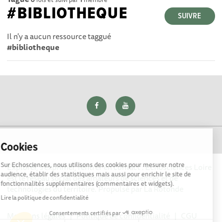
#BIBLIOTHEQUE
SUIVRE
Il n'y a aucun ressource taggué
#bibliotheque
Cookies
Sur Echosciences, nous utilisons des cookies pour mesurer notre
Explorer, s’exprimer, rentrer en contact : Echosciences Loire
audience, établir des statistiques mais aussi pour enrichir le site de
est le réseau social des amateurs de sciences et de
fonctionnalités supplémentaires (commentaires et widgets).
technologies du territoire. Propulsé par
La Rotonde
Lire la politique de confidentialité
Consentements certifiés par
Mentions légales
|
Politique de confidentialité
|
CGU