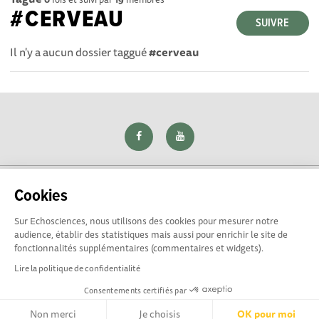
#CERVEAU
SUIVRE
Il n'y a aucun dossier taggué
#cerveau
Cookies
Sur Echosciences, nous utilisons des cookies pour mesurer notre
Explorer, s’exprimer, rentrer en contact : Echosciences Loire
audience, établir des statistiques mais aussi pour enrichir le site de
est le réseau social des amateurs de sciences et de
fonctionnalités supplémentaires (commentaires et widgets).
technologies du territoire. Propulsé par
La Rotonde
Lire la politique de confidentialité
Consentements certifiés par
Mentions légales
|
Politique de confidentialité
|
CGU
|
Ligne éditoriale
Non merci
Je choisis
OK pour moi