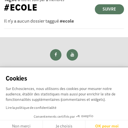
#ECOLE
SUIVRE
Il n'y a aucun dossier taggué
#ecole
Cookies
Sur Echosciences, nous utilisons des cookies pour mesurer notre
Explorer, s’exprimer, rentrer en contact : Echosciences Loire
audience, établir des statistiques mais aussi pour enrichir le site de
est le réseau social des amateurs de sciences et de
fonctionnalités supplémentaires (commentaires et widgets).
technologies du territoire. Propulsé par
La Rotonde
Lire la politique de confidentialité
Consentements certifiés par
Mentions légales
|
Politique de confidentialité
|
CGU
|
Ligne éditoriale
Non merci
Je choisis
OK pour moi