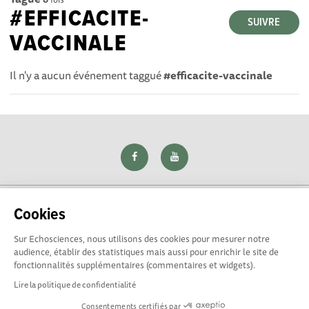
#EFFICACITE-
SUIVRE
VACCINALE
Il n'y a aucun événement taggué
#efficacite-vaccinale
Cookies
Sur Echosciences, nous utilisons des cookies pour mesurer notre
Explorer, s’exprimer, rentrer en contact : Echosciences Loire
audience, établir des statistiques mais aussi pour enrichir le site de
est le réseau social des amateurs de sciences et de
fonctionnalités supplémentaires (commentaires et widgets).
technologies du territoire. Propulsé par
La Rotonde
Lire la politique de confidentialité
Consentements certifiés par