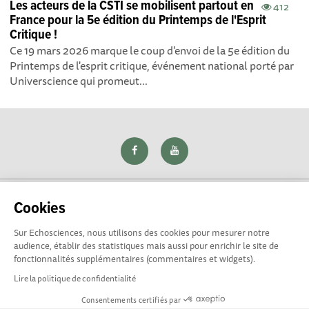
Les acteurs de la CSTI se mobilisent partout en
412
France pour la 5e édition du Printemps de l'Esprit
Critique !
Ce 19 mars 2026 marque le coup d'envoi de la 5e édition du
Printemps de l'esprit critique, événement national porté par
Universcience qui promeut...
Cookies
Sur Echosciences, nous utilisons des cookies pour mesurer notre
Explorer, s’exprimer, rentrer en contact : Echosciences Loire
audience, établir des statistiques mais aussi pour enrichir le site de
est le réseau social des amateurs de sciences et de
fonctionnalités supplémentaires (commentaires et widgets).
technologies du territoire. Propulsé par
La Rotonde
Lire la politique de confidentialité
Consentements certifiés par
Mentions légales
|
Politique de confidentialité
|
CGU