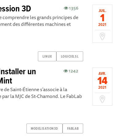
ession 3D
1356
JUIL.
1
de comprendre les grands principes de
ement des différentes machines et
2021
LINUX
LOGICIELSL
Installer un
1242
AVR.
14
Mint
2021
 de Saint-Étienne s’associe à la
ée par la MJC de St-Chamond. Le FabLab
MODELISATION3D
FABLAB