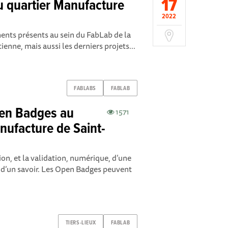
17
u quartier Manufacture
2022
nts présents au sein du FabLab de la
ienne, mais aussi les derniers projets...
FABLABS
FABLAB
pen Badges au
1571
nufacture de Saint-
on, et la validation, numérique, d’une
d’un savoir. Les Open Badges peuvent
TIERS-LIEUX
FABLAB