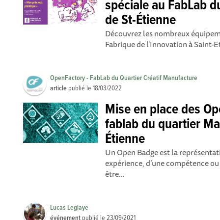
spéciale au FabLab d
de St-Étienne
Découvrez les nombreux équipeme
Fabrique de l'Innovation à Saint-Et
OpenFactory - FabLab du Quartier Créatif Manufacture
article
publié le
18/03/2022
Mise en place des O
fablab du quartier Ma
Étienne
Un Open Badge est la représentati
expérience, d’une compétence ou 
être...
Lucas Leglaye
événement
publié le
23/09/2021