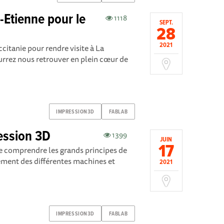
-Etienne pour le
1118
SEPT.
28
2021
citanie pour rendre visite à La
urrez nous retrouver en plein cœur de
IMPRESSION3D
FABLAB
ession 3D
1399
JUIN
17
de comprendre les grands principes de
ement des différentes machines et
2021
IMPRESSION3D
FABLAB