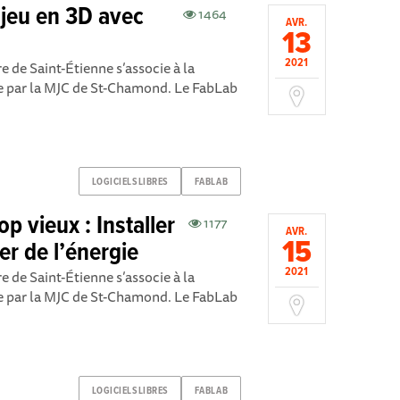
 jeu en 3D avec
1464
AVR.
13
2021
 de Saint-Étienne s’associe à la
ée par la MJC de St-Chamond. Le FabLab
LOGICIELSLIBRES
FABLAB
p vieux : Installer
1177
AVR.
15
r de l’énergie
2021
 de Saint-Étienne s’associe à la
ée par la MJC de St-Chamond. Le FabLab
LOGICIELSLIBRES
FABLAB