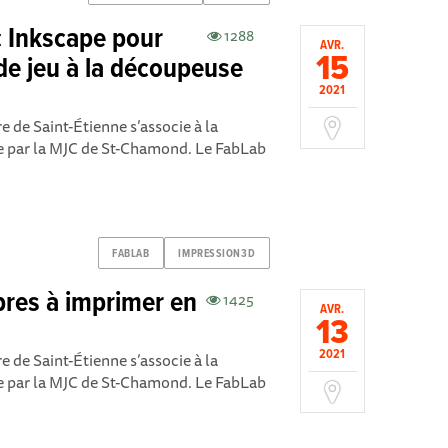
 Inkscape pour
1288
AVR.
15
de jeu à la découpeuse
2021
 de Saint-Étienne s’associe à la
ée par la MJC de St-Chamond. Le FabLab
FABLAB
IMPRESSION3D
libres à imprimer en
1425
AVR.
13
2021
 de Saint-Étienne s’associe à la
ée par la MJC de St-Chamond. Le FabLab