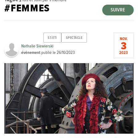
#FEMMES
SUIVRE
ST-ETI
SPECTACLE
NOV.
3
Nathalie Siewierski
événement
publié le
26/10/2023
2023