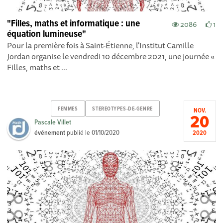
"Filles, maths et informatique : une
2086
1
équation lumineuse"
Pour la première fois à Saint-Étienne, l'Institut Camille
Jordan organise le vendredi 10 décembre 2021, une journée «
Filles, maths et ...
FEMMES
STEREOTYPES-DE-GENRE
NOV.
20
Pascale Villet
événement
publié le
01/10/2020
2020