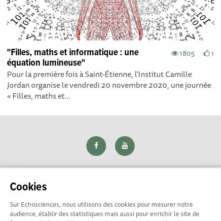
"Filles, maths et informatique : une
1805
1
équation lumineuse"
Pour la première fois à Saint-Étienne, l'Institut Camille
Jordan organise le vendredi 20 novembre 2020, une journée
« Filles, maths et...
Cookies
Sur Echosciences, nous utilisons des cookies pour mesurer notre
Explorer, s’exprimer, rentrer en contact : Echosciences Loire
audience, établir des statistiques mais aussi pour enrichir le site de
est le réseau social des amateurs de sciences et de