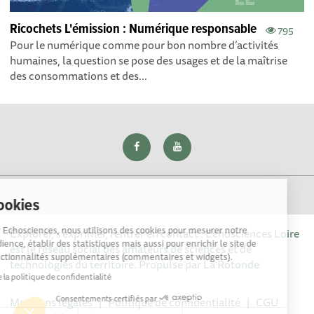
Ricochets L'émission : Numérique responsable
795
Pour le numérique comme pour bon nombre d’activités
humaines, la question se pose des usages et de la maîtrise
des consommations et des...
Cookies
Sur Echosciences, nous utilisons des cookies pour mesurer notre
Explorer, s’exprimer, rentrer en contact : Echosciences Loire
audience, établir des statistiques mais aussi pour enrichir le site de
est le réseau social des amateurs de sciences et de
fonctionnalités supplémentaires (commentaires et widgets).
technologies du territoire. Propulsé par
La Rotonde
Lire la politique de confidentialité
Consentements certifiés par
Mentions légales
|
Politique de confidentialité
|
CGU