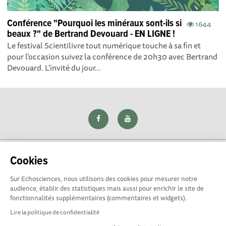
Conférence "Pourquoi les minéraux sont-ils si
1644
beaux ?" de Bertrand Devouard - EN LIGNE !
Le festival Scientilivre tout numérique touche à sa fin et
pour l'occasion suivez la conférence de 20h30 avec Bertrand
Devouard. L'invité du jour...
Cookies
Sur Echosciences, nous utilisons des cookies pour mesurer notre
Explorer, s’exprimer, rentrer en contact : Echosciences Loire
audience, établir des statistiques mais aussi pour enrichir le site de
est le réseau social des amateurs de sciences et de
fonctionnalités supplémentaires (commentaires et widgets).
technologies du territoire. Propulsé par
La Rotonde
Lire la politique de confidentialité