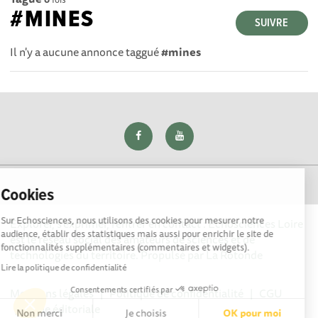
#MINES
SUIVRE
Il n'y a aucune annonce taggué
#mines
Cookies
Sur Echosciences, nous utilisons des cookies pour mesurer notre
Explorer, s’exprimer, rentrer en contact : Echosciences Loire
audience, établir des statistiques mais aussi pour enrichir le site de
est le réseau social des amateurs de sciences et de
fonctionnalités supplémentaires (commentaires et widgets).
technologies du territoire. Propulsé par
La Rotonde
Lire la politique de confidentialité
Consentements certifiés par
Mentions légales
|
Politique de confidentialité
|
CGU
|
Ligne éditoriale
Non merci
Je choisis
OK pour moi