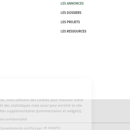
LES ANNONCES
LES DOSSIERS
LES PROJETS
LES RESSOURCES
Cookies
Sur Echosciences, nous utilisons des cookies pour mesurer notre
audience, établir des statistiques mais aussi pour enrichir le site
de fonctionnalités supplémentaires (commentaires et widgets).
Lire la politique de confidentialité
Consentements certifiés par