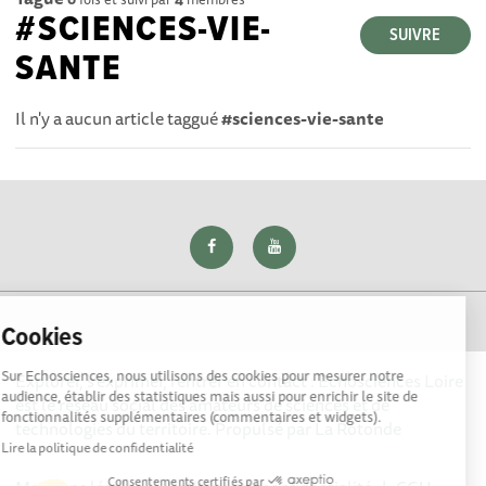
#SCIENCES-VIE-
SUIVRE
SANTE
Il n'y a aucun article taggué
#sciences-vie-sante
Cookies
Sur Echosciences, nous utilisons des cookies pour mesurer notre
Explorer, s’exprimer, rentrer en contact : Echosciences Loire
audience, établir des statistiques mais aussi pour enrichir le site de
est le réseau social des amateurs de sciences et de
fonctionnalités supplémentaires (commentaires et widgets).
technologies du territoire. Propulsé par
La Rotonde
Lire la politique de confidentialité
Consentements certifiés par