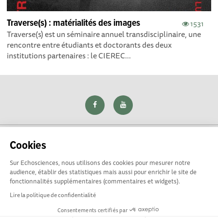
Traverse(s) : matérialités des images
1531
Traverse(s) est un séminaire annuel transdisciplinaire, une
rencontre entre étudiants et doctorants des deux
institutions partenaires : le CIEREC...
Cookies
Sur Echosciences, nous utilisons des cookies pour mesurer notre
Explorer, s’exprimer, rentrer en contact : Echosciences Loire
audience, établir des statistiques mais aussi pour enrichir le site de
est le réseau social des amateurs de sciences et de
fonctionnalités supplémentaires (commentaires et widgets).
technologies du territoire. Propulsé par
La Rotonde
Lire la politique de confidentialité
Consentements certifiés par
Mentions légales
|
Politique de confidentialité
|
CGU