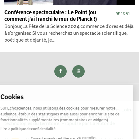
Conférence spectaculaire : Le Point (ou
1051
comment j'ai franchi le mur de Planck !)
Bonjour, La Fête de la Science 2024 commence d'ores et déjà
à s'organiser. Si vous recherchez un spectacle scientifique,
poétique et déjanté, je...
Cookies
Sur Echosciences, nous utilisons des cookies pour mesurer notre
Explorer, s’exprimer, rentrer en contact : Echosciences Loire
audience, établir des statistiques mais aussi pour enrichir le site de
est le réseau social des amateurs de sciences et de
fonctionnalités supplémentaires (commentaires et widgets).
technologies du territoire. Propulsé par
La Rotonde
Lire la politique de confidentialité
Consentements certifiés par