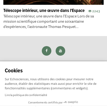
Télescope intérieur, une œuvre dans l'Espace
2243
Télescope intérieur, une œuvre dans l'Espace Lors de sa
mission scientifique comportant une soixantaine
d’expériences, l’astronaute Thomas Pesquet...
Cookies
Sur Echosciences, nous utilisons des cookies pour mesurer notre
Explorer, s’exprimer, rentrer en contact : Echosciences Loire
audience, établir des statistiques mais aussi pour enrichir le site de
est le réseau social des amateurs de sciences et de
fonctionnalités supplémentaires (commentaires et widgets).
technologies du territoire. Propulsé par
La Rotonde
Lire la politique de confidentialité
Consentements certifiés par
Mentions légales
|
Politique de confidentialité
|
CGU