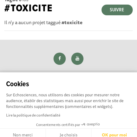
#TOXICITE
SUIVRE
Il n'y a aucun projet taggué
#toxicite
Cookies
Sur Echosciences, nous utilisons des cookies pour mesurer notre
Explorer, s’exprimer, rentrer en contact : Echosciences Loire
audience, établir des statistiques mais aussi pour enrichir le site de
est le réseau social des amateurs de sciences et de
fonctionnalités supplémentaires (commentaires et widgets).
technologies du territoire. Propulsé par
La Rotonde
Lire la politique de confidentialité
Consentements certifiés par
Mentions légales
|
Politique de confidentialité
|
CGU
|
Ligne éditoriale
Non merci
Je choisis
OK pour moi