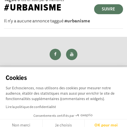
#URBANISME
SUIVRE
Il n'y a aucune annonce taggué
#urbanisme
Cookies
Sur Echosciences, nous utilisons des cookies pour mesurer notre
Explorer, s’exprimer, rentrer en contact : Echosciences Loire
audience, établir des statistiques mais aussi pour enrichir le site de
est le réseau social des amateurs de sciences et de
fonctionnalités supplémentaires (commentaires et widgets).
technologies du territoire. Propulsé par
La Rotonde
Lire la politique de confidentialité
Consentements certifiés par
Mentions légales
|
Politique de confidentialité
|
CGU
|
Ligne éditoriale
Non merci
Je choisis
OK pour moi