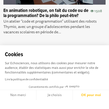
En animation robotique, on fait du code ou de
1508
la programmation? De la philo peut-être?
Un atelier “code et programmation” utilisant des robots
Thymio, avec un groupe d’adolescentes pendant les
vacances scolaires en période de...
Cookies
Sur Echosciences, nous utilisons des cookies pour mesurer notre
audience, établir des statistiques mais aussi pour enrichir le site de
fonctionnalités supplémentaires (commentaires et widgets).
Lire la politique de confidentialité
Consentements certifiés par
Non merci
Je choisis
OK pour moi
Explorer, s’exprimer, rentrer en contact : Echosciences Loire
Axeptio consent
Plateforme de Gestion du Consentement : Personnalisez vos Opt
est le réseau social des amateurs de sciences et de