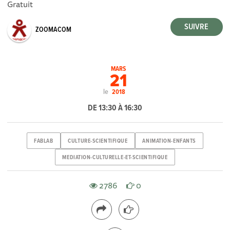
Gratuit
ZOOMACOM
MARS
21
le
2018
DE 13:30 À 16:30
FABLAB
CULTURE-SCIENTIFIQUE
ANIMATION-ENFANTS
MEDIATION-CULTURELLE-ET-SCIENTIFIQUE
2786
0