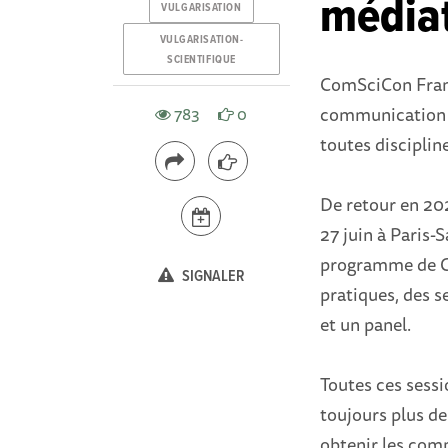
médiat
VULGARISATION
VULGARISATION-
SCIENTIFIQUE
ComSciCon Franc
communication s
783
0
toutes disciplin
De retour en 20
27 juin à Paris-S
programme de C
SIGNALER
pratiques, des s
et un panel.
Toutes ces sessi
toujours plus de
obtenir les com