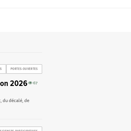
ES
PORTES-OUVERTES
ition 2026
67
, du décalé, de