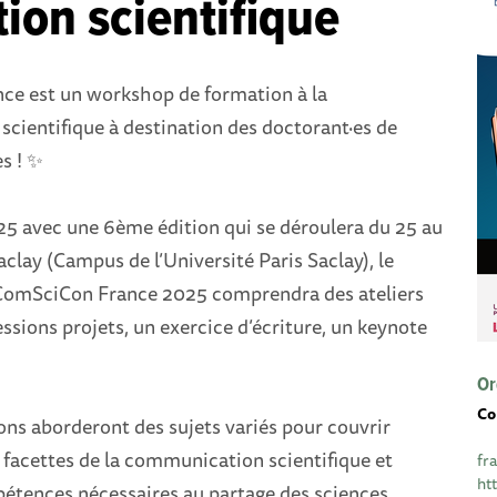
ion scientifique
e est un workshop de formation à la
cientifique à destination des doctorant·es de
es ! ✨
25 avec une 6ème édition qui se déroulera du 25 au
aclay (Campus de l’Université Paris Saclay), le
omSciCon France 2025 comprendra des ateliers
essions projets, un exercice d’écriture, un keynote
Or
Co
ons aborderont des sujets variés pour couvrir
 facettes de la communication scientifique et
fr
ht
pétences nécessaires au partage des sciences.