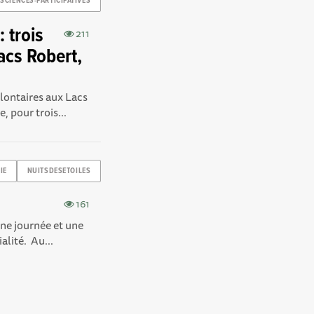
SCIENCES-PARTICIPATIVES
 trois
211
acs Robert,
ontaires aux Lacs
 pour trois...
IE
NUITSDESETOILES
161
ne journée et une
alité. Au...