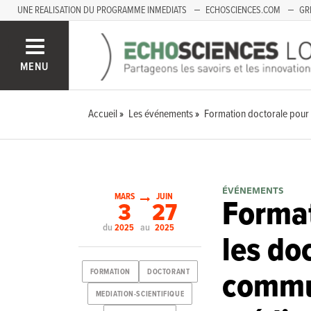
UNE REALISATION DU PROGRAMME INMEDIATS
ECHOSCIENCES.COM
GR
LOIRE
PACA
MENU
Accueil
Les événements
Formation doctorale pour 
ÉVÉNEMENTS
MARS
JUIN
Format
3
27
du
au
2025
2025
les do
commu
FORMATION
DOCTORANT
MEDIATION-SCIENTIFIQUE