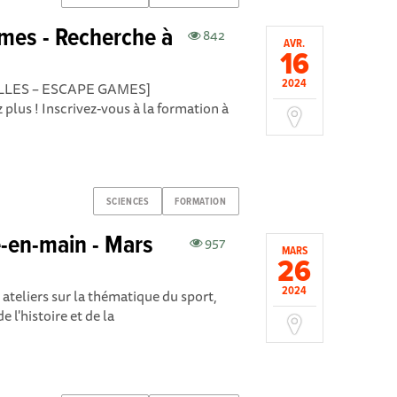
mes - Recherche à
842
AVR.
16
2024
LES – ESCAPE GAMES]
 plus ! Inscrivez-vous à la formation à
SCIENCES
FORMATION
é-en-main - Mars
957
MARS
26
2024
ateliers sur la thématique du sport,
 l'histoire et de la