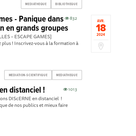
MEDIATHEQUE
BIBLIOTHEQUE
mes - Panique dans
832
AVR.
18
ion en grands groupes
2024
LES – ESCAPE GAMES]
 plus ! Inscrivez-vous à la formation à
MEDIATION-SCIENTIFIQUE
MEDIATHEQUE
n distanciel !
1013
ons DIScERNE en distanciel !
que de nos publics et mieux faire