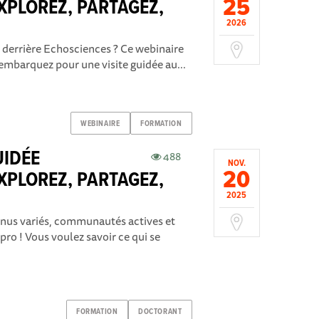
25
XPLOREZ, PARTAGEZ,
2026
e derrière Echosciences ? Ce webinaire
 embarquez pour une visite guidée au...
WEBINAIRE
FORMATION
UIDÉE
488
NOV.
20
XPLOREZ, PARTAGEZ,
2025
nus variés, communautés actives et
ro ! Vous voulez savoir ce qui se
FORMATION
DOCTORANT