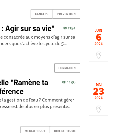
CANCERS
PREVENTION
: Agir sur sa vie"
1191
JUIN
6
nde consacrée aux moyens d’agir sur sa
ncers que s’achève le cycle de 5...
2024
FORMATION
lle "Ramène ta
1136
MAI
23
nférence
2024
de la gestion de l’eau ? Comment gérer
resse est de plus en plus présente...
MEDIATHEQUE
BIBLIOTHEQUE