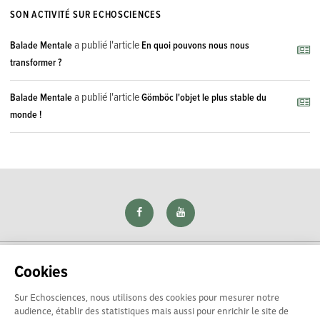
SON ACTIVITÉ SUR ECHOSCIENCES
a publié l'article
Balade Mentale
En quoi pouvons nous nous
transformer ?
a publié l'article
Balade Mentale
Gömböc l'objet le plus stable du
monde !
Cookies
Sur Echosciences, nous utilisons des cookies pour mesurer notre
Explorer, s’exprimer, rentrer en contact : Echosciences Loire
audience, établir des statistiques mais aussi pour enrichir le site de
est le réseau social des amateurs de sciences et de