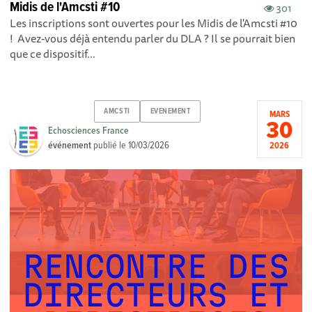
Midis de l'Amcsti #10
301
Les inscriptions sont ouvertes pour les Midis de l'Amcsti #10
! Avez-vous déjà entendu parler du DLA ? Il se pourrait bien
que ce dispositif...
AMCSTI
EVENEMENT
MARS
30
Echosciences France
événement
publié le
10/03/2026
2026