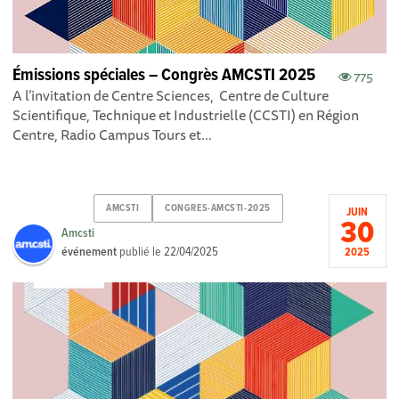
Émissions spéciales – Congrès AMCSTI 2025
775
A l’invitation de Centre Sciences, Centre de Culture
Scientifique, Technique et Industrielle (CCSTI) en Région
Centre, Radio Campus Tours et...
AMCSTI
CONGRES-AMCSTI-2025
JUIN
30
Amcsti
événement
publié le
22/04/2025
2025