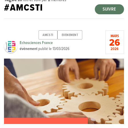
#AMCSTI
SUIVRE
AMCSTI
EVENEMENT
MARS
26
Echosciences France
événement
publié le
13/03/2026
2026