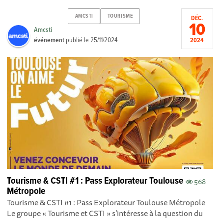
AMCSTI
TOURISME
DÉC.
10
Amcsti
événement
publié le
25/11/2024
2024
Tourisme & CSTI #1 : Pass Explorateur Toulouse
568
Métropole
Tourisme & CSTI #1 : Pass Explorateur Toulouse Métropole
Le groupe « Tourisme et CSTI » s’intéresse à la question du