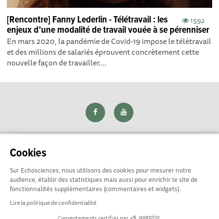
[Rencontre] Fanny Lederlin - Télétravail : les
1592
enjeux d’une modalité de travail vouée à se pérenniser
En mars 2020, la pandémie de Covid-19 impose le télétravail
et des millions de salariés éprouvent concrètement cette
nouvelle façon de travailler....
Cookies
Sur Echosciences, nous utilisons des cookies pour mesurer notre
Explorer, s’exprimer, rentrer en contact : Echosciences Loire
audience, établir des statistiques mais aussi pour enrichir le site de
est le réseau social des amateurs de sciences et de
fonctionnalités supplémentaires (commentaires et widgets).
technologies du territoire. Propulsé par
La Rotonde
Lire la politique de confidentialité
Consentements certifiés par