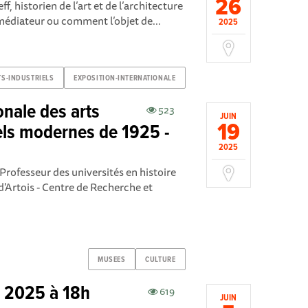
26
f, historien de l’art et de l’architecture
médiateur ou comment l’objet de...
2025
TS-INDUSTRIELS
EXPOSITION-INTERNATIONALE
onale des arts
523
JUIN
19
iels modernes de 1925 -
2025
ofesseur des universités en histoire
d'Artois - Centre de Recherche et
MUSEES
CULTURE
n 2025 à 18h
619
JUIN