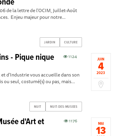
tonde
206 de la lettre de l'OCIM, Juillet-Août
ces. Enjeu majeur pour notre...
JARDIN
CULTURE
ins - Pique nique
1124
JUIN
4
2023
 et d'Industrie vous accueille dans son
is ou seul, costumé(s) ou pas, mais...
NUIT
NUIT-DES-MUSEES
usée d'Art et
1176
MAI
13