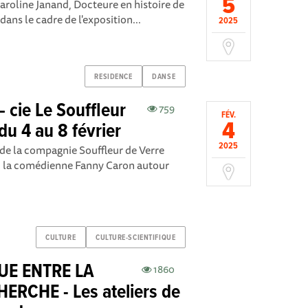
5
roline Janand, Docteure en histoire de
dans le cadre de l'exposition...
2025
RESIDENCE
DANSE
– cie Le Souffleur
759
FÉV.
4
du 4 au 8 février
2025
de la compagnie Souffleur de Verre
c la comédienne Fanny Caron autour
CULTURE
CULTURE-SCIENTIFIQUE
UE ENTRE LA
1860
ERCHE - Les ateliers de