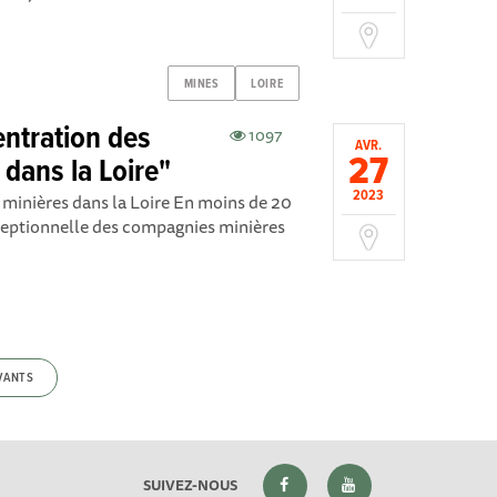
MINES
LOIRE
ntration des
1097
AVR.
27
dans la Loire"
2023
minières dans la Loire En moins de 20
ceptionnelle des compagnies minières
VANTS
SUIVEZ-NOUS