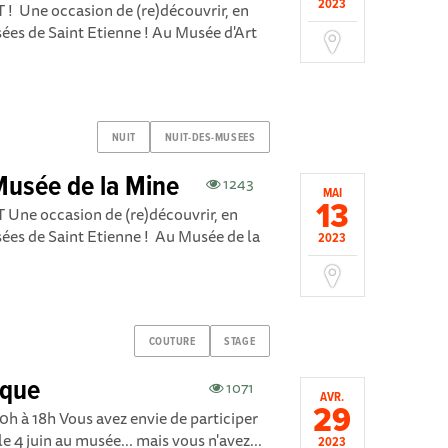
2023
 Une occasion de (re)découvrir, en
ées de Saint Etienne ! Au Musée d'Art
NUIT
NUIT-DES-MUSEES
Musée de la Mine
1243
MAI
13
ne occasion de (re)découvrir, en
ées de Saint Etienne ! Au Musée de la
2023
COUTURE
STAGE
oque
1071
AVR.
29
0h à 18h Vous avez envie de participer
 4 juin au musée... mais vous n'avez...
2023