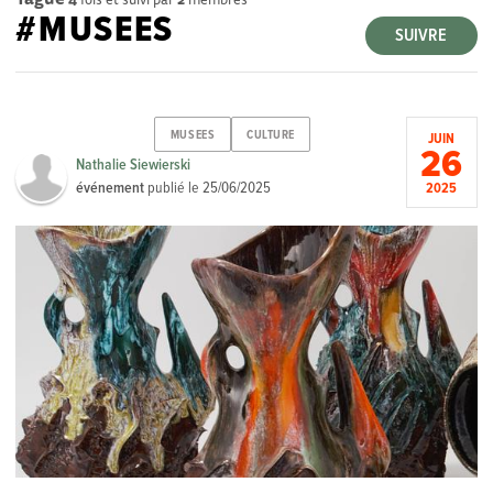
#MUSEES
SUIVRE
MUSEES
CULTURE
JUIN
26
Nathalie Siewierski
événement
publié le
25/06/2025
2025