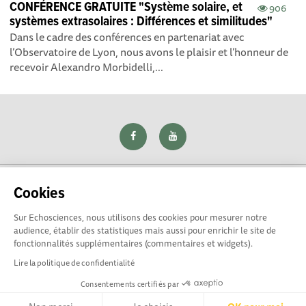
CONFÉRENCE GRATUITE "Système solaire, et
906
systèmes extrasolaires : Différences et similitudes"
Dans le cadre des conférences en partenariat avec
l’Observatoire de Lyon, nous avons le plaisir et l’honneur de
recevoir Alexandro Morbidelli,...
Cookies
Sur Echosciences, nous utilisons des cookies pour mesurer notre
Explorer, s’exprimer, rentrer en contact : Echosciences Loire
audience, établir des statistiques mais aussi pour enrichir le site de
est le réseau social des amateurs de sciences et de
fonctionnalités supplémentaires (commentaires et widgets).
technologies du territoire. Propulsé par
La Rotonde
Lire la politique de confidentialité
Consentements certifiés par
Mentions légales
|
Politique de confidentialité
|
CGU
|
Ligne éditoriale