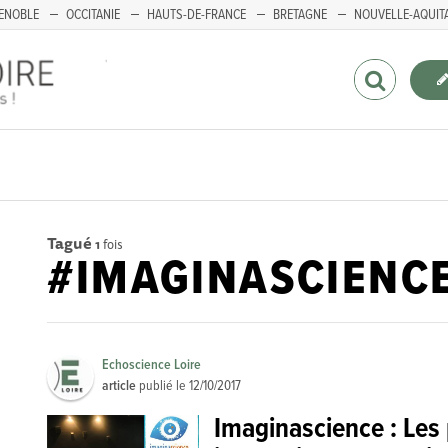
ENOBLE
OCCITANIE
HAUTS-DE-FRANCE
BRETAGNE
NOUVELLE-AQUIT
Tagué
1
fois
#IMAGINASCIENC
Echoscience Loire
article
publié le
12/10/2017
Imaginascience : ​​Les