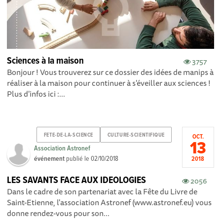
Sciences à la maison
3757
Bonjour ! Vous trouverez sur ce dossier des idées de manips à
réaliser à la maison pour continuer à s'éveiller aux sciences !
Plus d'infos ici :...
FETE-DE-LA-SCIENCE
CULTURE-SCIENTIFIQUE
OCT.
13
Association Astronef
événement
publié le
02/10/2018
2018
LES SAVANTS FACE AUX IDEOLOGIES
2056
Dans le cadre de son partenariat avec la Fête du Livre de
Saint-Etienne, l'association Astronef (www.astronef.eu) vous
donne rendez-vous pour son...