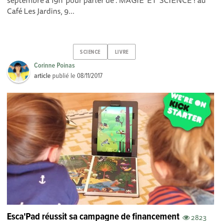
septembre à 19h pour parler de : MAGIE ET SCIENCE ! au
Café Les Jardins, 9...
SCIENCE
LIVRE
Corinne Poinas
article
publié le
08/11/2017
Esca'Pad réussit sa campagne de financement
2823