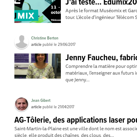
J'ai testé... Edumix2
Après le format Muséomix et Garom
tour. L'école d'ingénieur Télécom S
Christine Berton
article
publié le
29/06/2017
Jenny Faucheu, fabri
Comprendre la matière pour optim
matériaux, l'enseigner aux futurs 
que Jenny...
Jean Gibert
article
publié le
21/04/2017
AG-Tôlerie, des applications laser pou
Saint-Martin-la-Plaine est une ville dont le nom est associ
siècle, elle produit des chaînes, des clous, des...