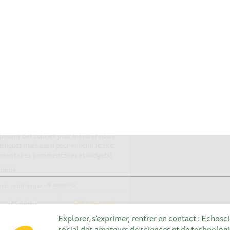
Cookies
Sur Echosciences, nous utilisons des cookies pour mesurer notre
audience, établir des statistiques mais aussi pour enrichir le site
de fonctionnalités supplémentaires (commentaires et widgets).
Lire la politique de confidentialité
Consentements certifiés par
Non merci
Je choisis
OK pour moi
Explorer, s’exprimer, rentrer en contact : Echosc
Axeptio consent
Plateforme de Gestion du Consentement : Personnalisez vos 
social des amateurs de sciences et de technologie