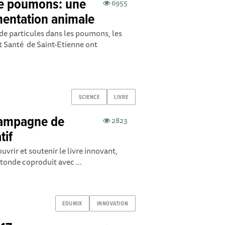
e poumons: une
6955
imentation animale
e particules dans les poumons, les
t Santé de Saint-Etienne ont
SCIENCE
LIVRE
campagne de
2823
tif
vrir et soutenir le livre innovant,
tonde coproduit avec ...
EDUMIX
INNOVATION