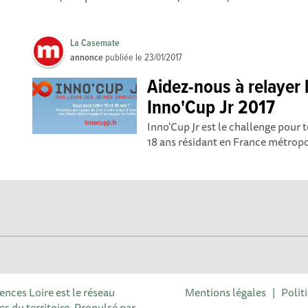
La Casemate
annonce
publiée le
23/01/2017
Aidez-nous à relayer 
Inno'Cup Jr 2017
Inno'Cup Jr est le challenge pour 
18 ans résidant en France métropoli
iences Loire est le réseau
Mentions légales
|
Polit
Options
s du territoire. Propulsé par