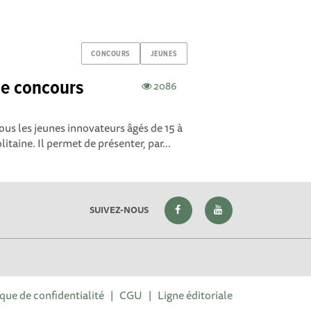
CONCOURS
JEUNES
le concours
2086
tous les jeunes innovateurs âgés de 15 à
taine. Il permet de présenter, par...
SUIVEZ-NOUS
ique de confidentialité
|
CGU
|
Ligne éditoriale