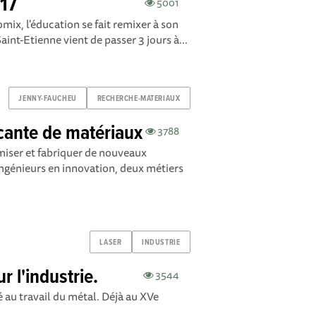
017
5001
ix, l'éducation se fait remixer à son
aint-Etienne vient de passer 3 jours à...
JENNY-FAUCHEU
RECHERCHE-MATERIAUX
cante de matériaux
3788
iser et fabriquer de nouveaux
ingénieurs en innovation, deux métiers
LASER
INDUSTRIE
r l'industrie.
3544
é au travail du métal. Déjà au XVe