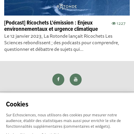
[Podcast] Ricochets L'émission : Enjeux
1227
environnementaux et urgence climatique
Le 12 janvier 2023, La Rotonde lançait Ricochets Les
Sciences rebondissent ; des podcasts pour comprendre,
questionner et débattre de sujets qui...
Cookies
Sur Echosciences, nous utilisons des cookies pour mesurer notre
Explorer, s’exprimer, rentrer en contact : Echosciences Loire
audience, établir des statistiques mais aussi pour enrichir le site de
est le réseau social des amateurs de sciences et de
fonctionnalités supplémentaires (commentaires et widgets).
technologies du territoire. Propulsé par
La Rotonde