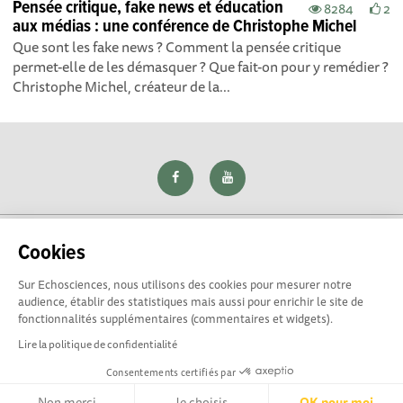
Pensée critique, fake news et éducation
8284
2
aux médias : une conférence de Christophe Michel
Que sont les fake news ? Comment la pensée critique
permet-elle de les démasquer ? Que fait-on pour y remédier ?
Christophe Michel, créateur de la...
Cookies
Sur Echosciences, nous utilisons des cookies pour mesurer notre
Explorer, s’exprimer, rentrer en contact : Echosciences Loire
audience, établir des statistiques mais aussi pour enrichir le site de
est le réseau social des amateurs de sciences et de
fonctionnalités supplémentaires (commentaires et widgets).
technologies du territoire. Propulsé par
La Rotonde
Lire la politique de confidentialité
Consentements certifiés par
Mentions légales
|
Politique de confidentialité
|
CGU
|
Ligne éditoriale
Non merci
Je choisis
OK pour moi