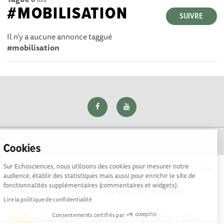
#MOBILISATION
SUIVRE
Il n'y a aucune annonce taggué
#mobilisation
Cookies
Sur Echosciences, nous utilisons des cookies pour mesurer notre
Explorer, s’exprimer, rentrer en contact : Echosciences Loire
audience, établir des statistiques mais aussi pour enrichir le site de
est le réseau social des amateurs de sciences et de
fonctionnalités supplémentaires (commentaires et widgets).
technologies du territoire. Propulsé par
La Rotonde
Lire la politique de confidentialité
Consentements certifiés par
Mentions légales
|
Politique de confidentialité
|
CGU