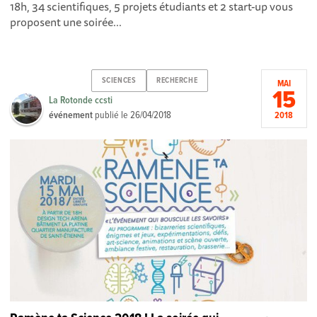
18h, 34 scientifiques, 5 projets étudiants et 2 start-up vous
proposent une soirée...
SCIENCES
RECHERCHE
MAI
15
La Rotonde ccsti
événement
publié le
26/04/2018
2018