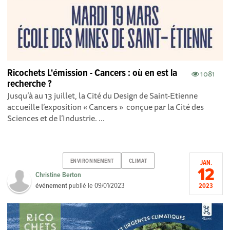
Ricochets L'émission - Cancers : où en est la
1081
recherche ?
Jusqu’à au 13 juillet, la Cité du Design de Saint-Etienne
accueille l’exposition « Cancers » conçue par la Cité des
Sciences et de l’Industrie. ...
ENVIRONNEMENT
CLIMAT
JAN.
12
Christine Berton
événement
publié le
09/01/2023
2023