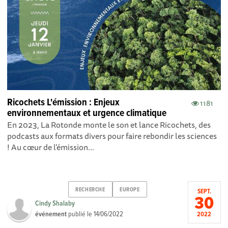
Ricochets L'émission : Enjeux
1181
environnementaux et urgence climatique
En 2023, La Rotonde monte le son et lance Ricochets, des
podcasts aux formats divers pour faire rebondir les sciences
! Au cœur de l’émission...
RECHERCHE
EUROPE
SEPT.
30
Cindy Shalaby
événement
publié le
14/06/2022
2022