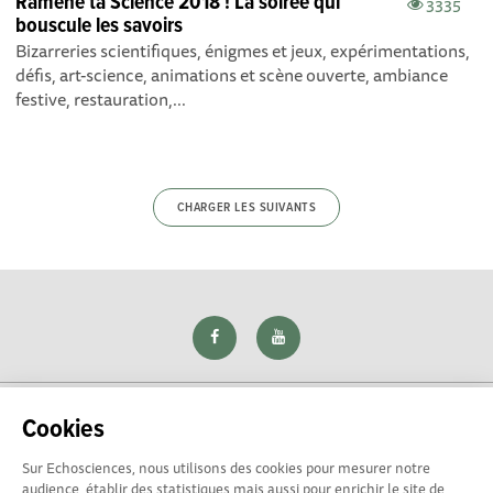
Ramène ta Science 2018 ! La soirée qui
3335
bouscule les savoirs
Bizarreries scientifiques, énigmes et jeux, expérimentations,
défis, art-science, animations et scène ouverte, ambiance
festive, restauration,...
CHARGER LES SUIVANTS
Cookies
Sur Echosciences, nous utilisons des cookies pour mesurer notre
Explorer, s’exprimer, rentrer en contact : Echosciences Loire
audience, établir des statistiques mais aussi pour enrichir le site de