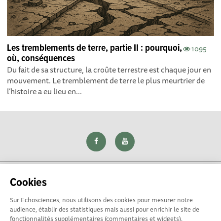
Les tremblements de terre, partie II : pourquoi,
1095
où, conséquences
Du fait de sa structure, la croûte terrestre est chaque jour en
mouvement. Le tremblement de terre le plus meurtrier de
l’histoire a eu lieu en...
Cookies
Sur Echosciences, nous utilisons des cookies pour mesurer notre
Explorer, s’exprimer, rentrer en contact : Echosciences Loire
audience, établir des statistiques mais aussi pour enrichir le site de
est le réseau social des amateurs de sciences et de
fonctionnalités supplémentaires (commentaires et widgets).