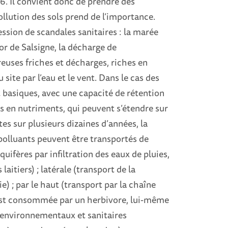
06. Il convient donc de prendre des
llution des sols prend de l’importance.
ession de scandales sanitaires : la marée
d'or de Salsigne, la décharge de
euses friches et décharges, riches en
 site par l’eau et le vent. Dans le cas des
t basiques, avec une capacité de rétention
es en nutriments, qui peuvent s’étendre sur
ites sur plusieurs dizaines d’années, la
 polluants peuvent être transportés de
uifères par infiltration des eaux de pluies,
 laitiers) ; latérale (transport de la
e) ; par le haut (transport par la chaîne
 est consommée par un herbivore, lui-même
 environnementaux et sanitaires