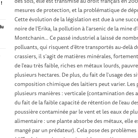
des sols, elle est transmise au droit français en 20
 !
mesures de protection, et la problématique de dépo
Cette évolution de la législation est due à une succ
du
noire de l’Erika, la pollution à l’arsenic de la mine 
Montchanin… Ce passé industriel a laissé de nombr
polluants, qui risquent d’être transportés au-delà du
crassiers, il s’agit de matières minérales, fortemen
e
de l’eau très faible, riches en métaux lourds, pauvr
plusieurs hectares. De plus, du fait de l’usage des s
composition chimique des laitiers peut varier. Les
plusieurs manières : verticale (contamination des aq
du fait de la faible capacité de rétention de l’eau des
poussière contaminée par le vent et les eaux de plui
alimentaire : une plante absorbe des métaux, elle
mangé par un prédateur). Cela pose des problèmes