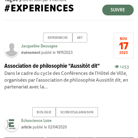
#EXPERIENCES
SUIVRE
EXPERIENCES
ART
NOV.
17
Jacqueline Dessagne
événement
publié le
14/11/2023
2023
Association de philosophie "Aussitôt dit"
1253
Dans le cadre du cycle des Conférences de l'Hôtel de Ville,
organisées par l'association de philosophie Aussitôt dit, en
partenariat avec la...
BIOLOGIE
SCIENCESALAMAISON
Echoscience Loire
article
publié le
02/04/2020