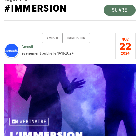
#IMMERSION
SUIVRE
AMCSTI
IMMERSION
NOV.
22
Amcsti
événement
publié le
14/11/2024
2024