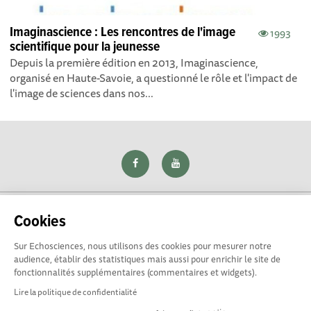
Imaginascience : ​​Les rencontres de l'image
1993
scientifique pour la jeunesse
Depuis la première édition en 2013, Imaginascience,
organisé en Haute-Savoie, a questionné le rôle et l'impact de
l'image de sciences dans nos...
Cookies
Sur Echosciences, nous utilisons des cookies pour mesurer notre
Explorer, s’exprimer, rentrer en contact : Echosciences Loire
audience, établir des statistiques mais aussi pour enrichir le site de
est le réseau social des amateurs de sciences et de
fonctionnalités supplémentaires (commentaires et widgets).
technologies du territoire. Propulsé par
La Rotonde
Lire la politique de confidentialité