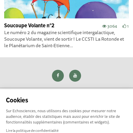
Soucoupe Volante n°2
3064
1
Le numéro 2 du magazine scientifique intergalactique,
Soucoupe Volante, vient de sortir ! Le CCSTI La Rotonde et
le Planétarium de Saint-Etienne...
Cookies
Sur Echosciences, nous utilisons des cookies pour mesurer notre
Explorer, s’exprimer, rentrer en contact : Echosciences Loire
audience, établir des statistiques mais aussi pour enrichir le site de
est le réseau social des amateurs de sciences et de
fonctionnalités supplémentaires (commentaires et widgets).
technologies du territoire. Propulsé par
La Rotonde
Lire la politique de confidentialité