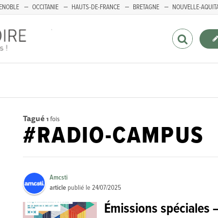
ENOBLE
OCCITANIE
HAUTS-DE-FRANCE
BRETAGNE
NOUVELLE-AQUIT
Tagué
1
fois
#RADIO-CAMPUS
Amcsti
article
publié le
24/07/2025
Émissions spéciales